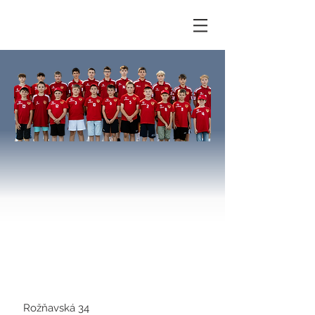
Obecný športový
klub Vinné
Rožňavská 34