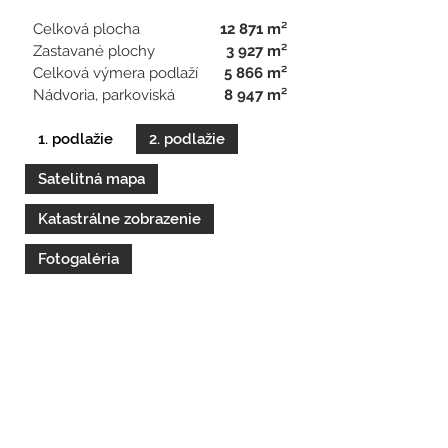
Celková plocha
12 871 m²
Zastavané plochy
3 927 m²
Celková výmera podlaží
5 866 m²
Nádvoria, parkoviská
8 947 m²
1. podlažie
2. podlažie
Satelitná mapa
Katastrálne zobrazenie
Fotogaléria