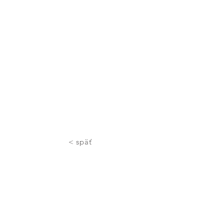
< späť