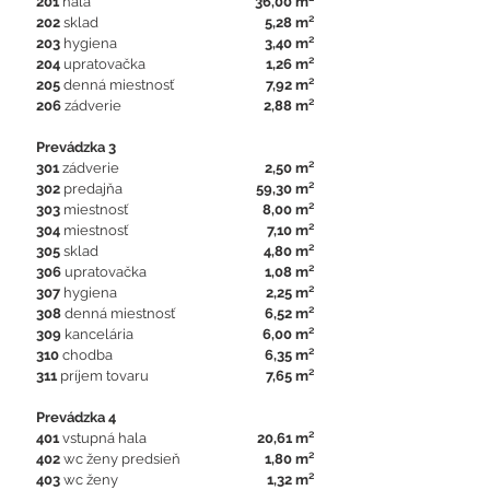
201
hala
36,00 m²
202
sklad
5,28 m²
203
hygiena
3,40 m²
204
upratovačka
1,26 m²
205
denná miestnosť
7,92 m²
206
zádverie
2,88 m²
Prevádzka 3
301
zádverie
2
,50 m²
302
predajňa
59,30 m²
303
miestnosť
8,00 m²
304
miestnosť
7,10 m²
305
sklad
4,80 m²
306
upratovačka
1,08 m²
307
hygiena
2,25 m²
308
denná miestnosť
6,52 m²
309
kancelária
6,00 m²
310
chodba
6,35 m²
311
príjem tovaru
7,65 m²
Prevádzka 4
401
vstupná hala
20,61 m²
402
wc ženy predsieň
1,80 m²
403
wc ženy
1,32 m²