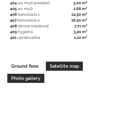
404
wc muži predsieň
3,00 m²
405
wc muži
1,68 m²
406
kancelária 1
22,50 m²
407
kancelária 2
16,50 m²
408
denná miestnosť
7,71 m²
409
hygiena
3,20 m²
410
upratovačka
1,22 m²
Ground floor
Satellite map
Photo gallery